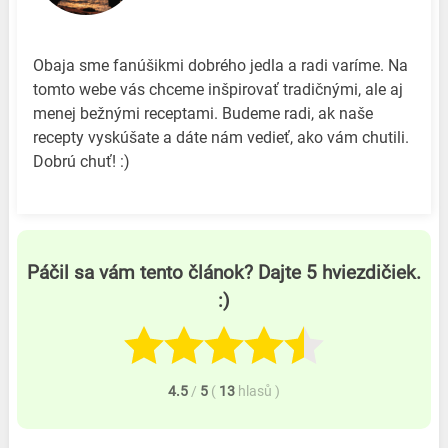
Obaja sme fanúšikmi dobrého jedla a radi varíme. Na
tomto webe vás chceme inšpirovať tradičnými, ale aj
menej bežnými receptami. Budeme radi, ak naše
recepty vyskúšate a dáte nám vedieť, ako vám chutili.
Dobrú chuť! :)
Páčil sa vám tento článok? Dajte 5 hviezdičiek.
:)
4.5
/
5
(
13
hlasů
)