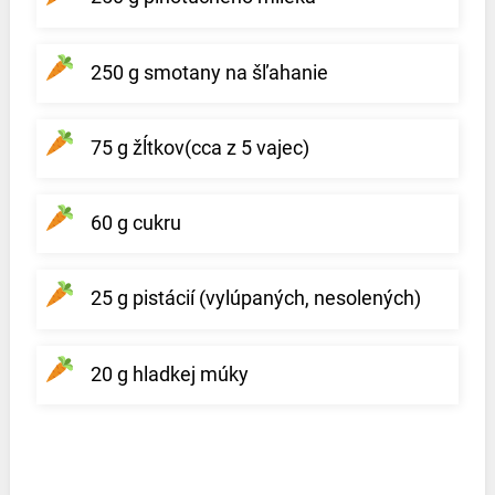
250 g smotany na šľahanie
75 g žĺtkov(cca z 5 vajec)
60 g cukru
25 g pistácií (vylúpaných, nesolených)
20 g hladkej múky