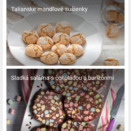
Talianske mandľové sušienky
Sladká saláma s čokoládou a burizónmi