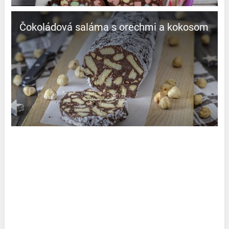
Čokoládová saláma s orechmi a kokosom