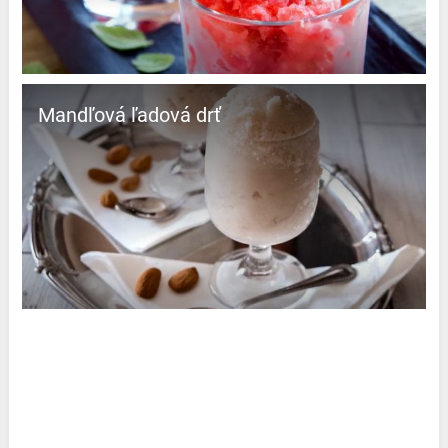
Mandľová ľadová drť