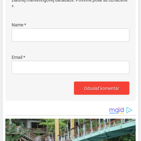
žiadnej marketingovej databáze. Povinné polia sú označené
*.
Name *
Email *