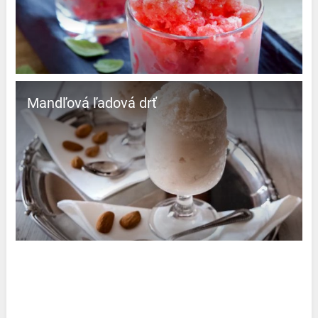
Mandľová ľadová drť