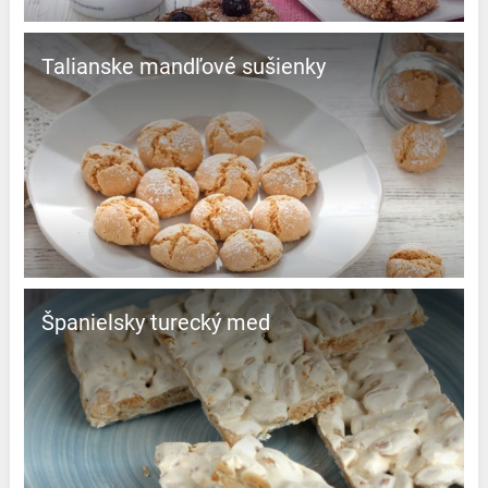
Talianske mandľové sušienky
španielsky turecký med