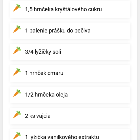
1,5 hrnčeka kryštálového cukru
1 balenie prášku do pečiva
3/4 lyžičky soli
1 hrnček cmaru
1/2 hrnčeka oleja
2 ks vajcia
1 lyžička vanilkového extraktu