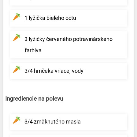
1 lyžička bieleho octu
3 lyžičky červeného potravinárskeho
farbiva
3/4 hrnčeka vriacej vody
Ingrediencie na polevu
3/4 zmäknutého masla