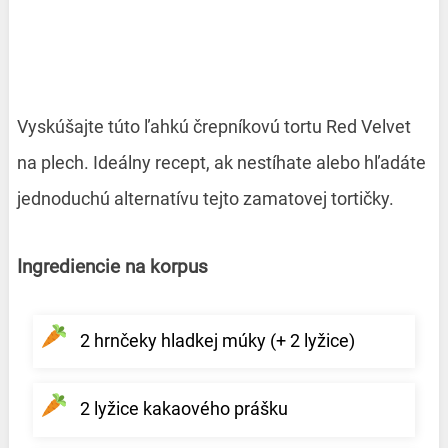
Vyskúšajte túto ľahkú črepníkovú tortu Red Velvet
na plech. Ideálny recept, ak nestíhate alebo hľadáte
jednoduchú alternatívu tejto zamatovej tortičky.
Ingrediencie na korpus
2 hrnčeky hladkej múky (+ 2 lyžice)
2 lyžice kakaového prášku