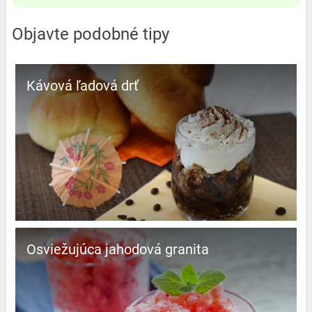
Objavte podobné tipy
Kávová ľadová drť
Osviežujúca jahodová granita