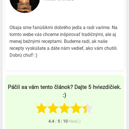
Obaja sme fanúšikmi dobrého jedla a radi varíme. Na
tomto webe vás chceme inšpirovať tradičnými, ale aj
menej bežnými receptami. Budeme radi, ak naše
recepty vyskúšate a dáte nám vedieť, ako vám chutili.
Dobrú chuť! :)
Páčil sa vám tento článok? Dajte 5 hviezdičiek.
:)
4.4
/
5
(
10
hlasů
)