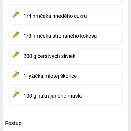
1/4 hrnčeka hnedého cukru
1/3 hrnčeka strúhaného kokosu
200 g čerstvých sliviek
1 lyžička mletej škorice
100 g nakrájaného masla
Postup: