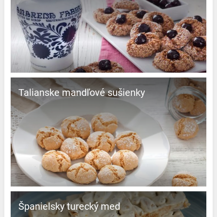
Talianske mandľové sušienky
španielsky turecký med