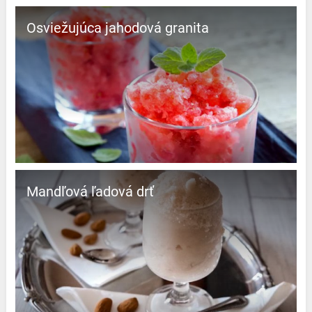
Osviežujúca jahodová granita
Mandľová ľadová drť