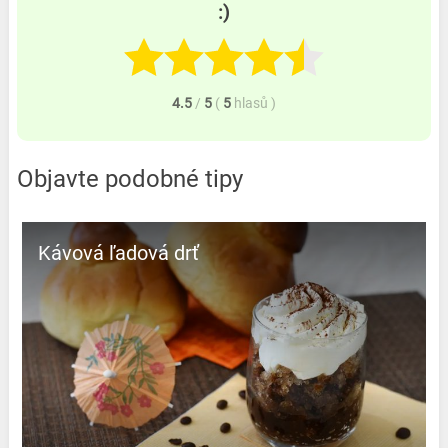
:)
4.5
/
5
(
5
hlasů
)
Objavte podobné tipy
Kávová ľadová drť