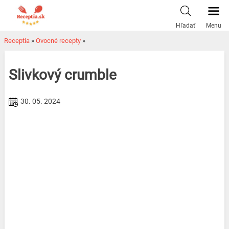
Skip
to
Hľadať
Menu
content
Receptia
»
Ovocné recepty
»
Slivkový crumble
30. 05. 2024