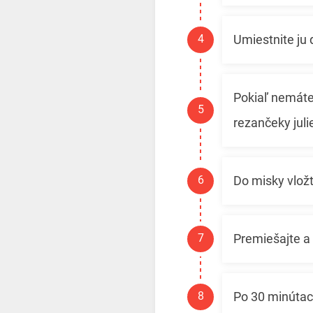
Umiestnite ju 
Pokiaľ nemáte 
rezančeky juli
Do misky vložt
Premiešajte a 
Po 30 minútach