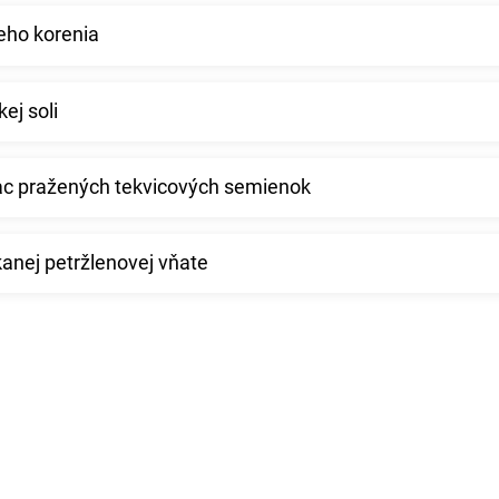
neho korenia
ej soli
iac pražených tekvicových semienok
anej petržlenovej vňate