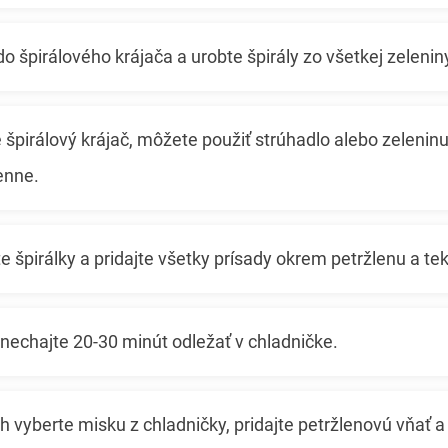
do špirálového krájača a urobte špirály zo všetkej zelenin
špirálový krájač, môžete použiť strúhadlo alebo zeleninu
enne.
e špirálky a pridajte všetky prísady okrem petržlenu a t
nechajte 20-30 minút odležať v chladničke.
 vyberte misku z chladničky, pridajte petržlenovú vňať 