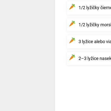
1/2 lyžičky čier
1/2 lyžičky morsk
3 lyžice alebo v
2–3 lyžice nasek