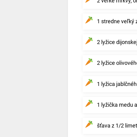
2 veľké mrkvy, 
1 stredne veľký 
2 lyžice dijonske
2 lyžice olivovéh
1 lyžica jablčné
1 lyžička medu al
šťava z 1/2 lime