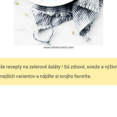
www.cottercrunch.com
še recepty na zelerové šaláty ! Sú zdravé, svieže a výživ
jších variantov a nájdite si svojho favorita.