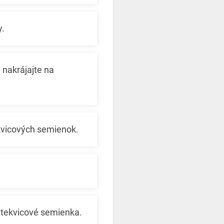
y.
 nakrájajte na
ekvicových semienok.
a tekvicové semienka.