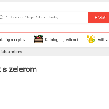
Hľadať
atalóg receptov
Katalóg ingrediencí
Aditív
ý šalát s zelerom
t s zelerom