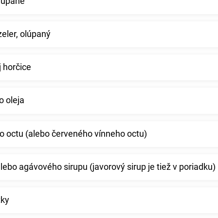
olúpané
zeler, olúpaný
j horčice
o oleja
ho octu (alebo červeného vínneho octu)
ebo agávového sirupu (javorový sirup je tiež v poriadku)
tky