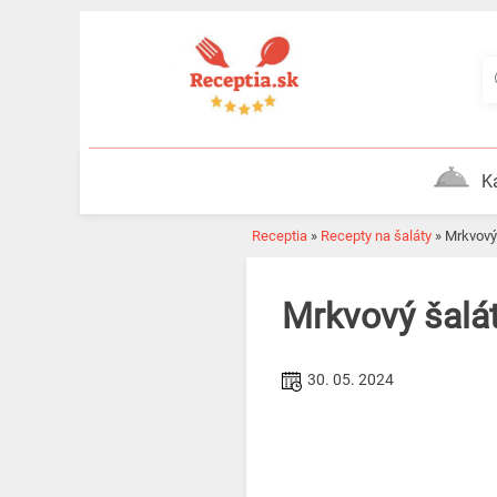
Skip
to
content
K
Receptia
»
Recepty na šaláty
»
Mrkvov
Mrkvový šalá
30. 05. 2024