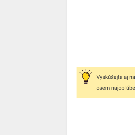
Vyskúšajte aj na
osem najobľúbene